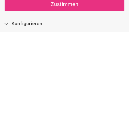
Zustimmen
Konfigurieren
Blog
Newsletter
Immer auf dem Laufenden sein!
Jetzt Newsletter abonnieren