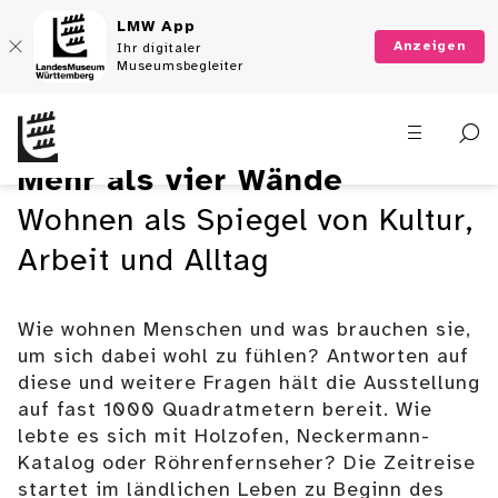
LMW App
Anzeigen
Ihr digitaler
Museumsbegleiter
Wohnwelten &
Wohnstudio
Mehr als vier Wände
Eine Zeitreise durch die
Wohnen als Spiegel von Kultur,
Wohnwirklichkeiten
Arbeit und Alltag
Wie wohnen Menschen und was brauchen sie,
Tickets
um sich dabei wohl zu fühlen? Antworten auf
diese und weitere Fragen hält die Ausstellung
auf fast 1000 Quadratmetern bereit. Wie
lebte es sich mit Holzofen, Neckermann-
Katalog oder Röhrenfernseher? Die Zeitreise
startet im ländlichen Leben zu Beginn des