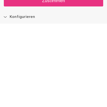
Zustimmen
Konfigurieren
Blog
Newsletter
Immer auf dem Laufenden sein!
Jetzt Newsletter abonnieren