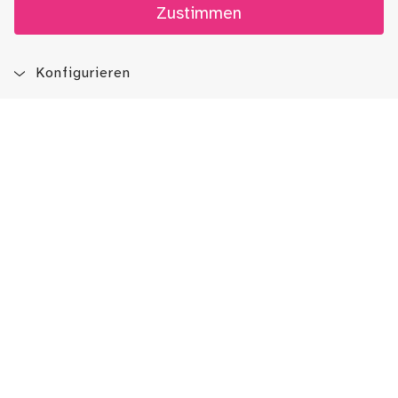
Zustimmen
Konfigurieren
Blog
Newsletter
Immer auf dem Laufenden sein!
Jetzt Newsletter abonnieren